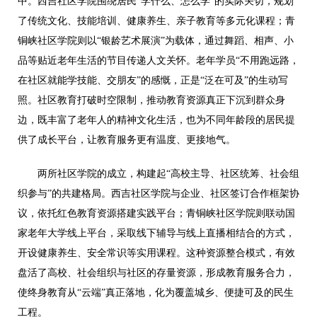
中。西吉社区学院围绕居民“学什么、怎么学”的实际关切，规划
了传统文化、技能培训、健康养生、亲子教育等多元化课程；青
铜峡社区学院则以“银龄艺术展演”为载体，通过舞蹈、相声、小
品等贴近老年生活的节目传递人文关怀。老年学员“不用跑远路，
在社区就能学技能、交朋友”的感慨，正是“泛在可及”的生动写
照。社区教育打破时空限制，推动教育资源真正下沉到群众身
边，既丰富了老年人的精神文化生活，也为不同年龄段的居民提
供了成长平台，让教育服务更有温度、更接地气。
两所社区学院的成立，构建起“高校主导、社区统筹、社会组
织参与”的共建格局。西吉社区学院与企业、社区签订合作框架协
议，依托红色教育资源搭建实践平台；青铜峡社区学院则联动国
家老年大学线上平台，采取线下辅导与线上直播相结合的方式，
开设健康养生、安全常识等实用课程。这种资源整合模式，有效
盘活了高校、社会组织与社区的存量资源，形成教育服务合力，
使终身教育从“云端”真正落地，化为覆盖城乡、便捷可及的民生
工程。