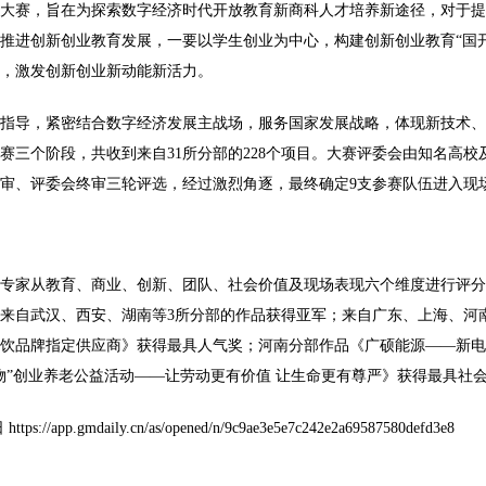
大赛，旨在为探索数字经济时代开放教育新商科人才培养新途径，对于提
推进创新创业教育发展，一要以学生创业为中心，构建创新创业教育“国
，激发创新创业新动能新活力。
指导，紧密结合数字经济发展主战场，服务国家发展战略，体现新技术、新
赛三个阶段，共收到来自31所分部的228个项目。大赛评委会由知名高
审、评委会终审三轮评选，经过激烈角逐，最终确定9支参赛队伍进入现
专家从教育、商业、创新、团队、社会价值及现场表现六个维度进行评分
来自武汉、西安、湖南等3所分部的作品获得亚军；来自广东、上海、河
饮品牌指定供应商》获得最具人气奖；河南分部作品《广硕能源——新电
物”创业养老公益活动——让劳动更有价值 让生命更有尊严》获得最具社
pp.gmdaily.cn/as/opened/n/9c9ae3e5e7c242e2a69587580defd3e8