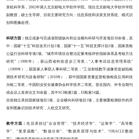
算机科学系，2002年调入北京邮电大学软件学院。现任北京邮电大学软件学院
副教授，硕士生导师。目前主要研究方向：信息系统和决策支持系统、模式识
别和图像处理。
科研方面：
独立或参与完成省部级纵向和企业横向科研与开发项目30余项，其
中：国家“十五”科技攻关计划1项，国家“十一五”科技支撑计划1项，国家质检
公益行业科研专项1项。“城市环境综合整治定量考核评价指标体系及考核方法
研究”（1998年），获山西省科技进步三等奖；“人事考试信息管理系统”
（1999年），获国家人事部人事科研二等奖；“工业射线数字成像管道缺陷检
测技术研究与设备研制”（2010年），获中国国家质量监督检验检疫总局科技
兴检二等奖，中国职业安全健康协会科学技术二等奖。曾在国内、外专业期刊
或会议上发表论文30余篇，其中SCI检索1篇，EI检索14篇。
目前独立承担国家级项目1项，企业横向科研项目1项，主要侧重检测软件的开
发和图象识别技术研究，人机交互研究。
教学方面：
先后承担过“企业管理”、“技术经济学”、“运筹学”、“高等数
学”、“复变函数”、“数值分析”、“数据库原理与技术”、“ORACLE数据