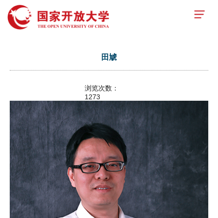
田虓
浏览次数：
1273