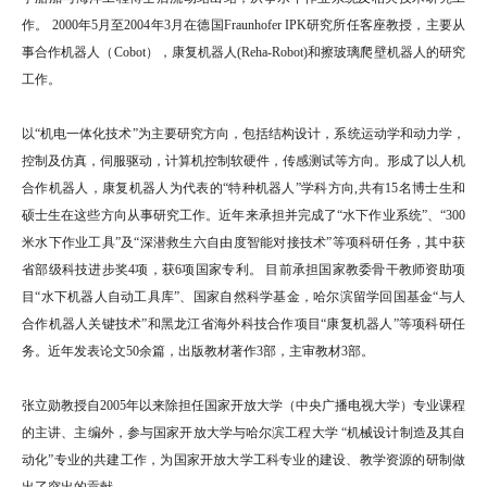
作。 2000年5月至2004年3月在德国Fraunhofer IPK研究所任客座教授，主要从
事合作机器人（Cobot），康复机器人(Reha-Robot)和擦玻璃爬壁机器人的研究
工作。
以“机电一体化技术”为主要研究方向，包括结构设计，系统运动学和动力学，
控制及仿真，伺服驱动，计算机控制软硬件，传感测试等方向。形成了以人机
合作机器人，康复机器人为代表的“特种机器人”学科方向,共有15名博士生和
硕士生在这些方向从事研究工作。近年来承担并完成了“水下作业系统”、“300
米水下作业工具”及“深潜救生六自由度智能对接技术”等项科研任务，其中获
省部级科技进步奖4项，获6项国家专利。 目前承担国家教委骨干教师资助项
目“水下机器人自动工具库”、国家自然科学基金，哈尔滨留学回国基金“与人
合作机器人关键技术”和黑龙江省海外科技合作项目“康复机器人”等项科研任
务。近年发表论文50余篇，出版教材著作3部，主审教材3部。
张立勋教授自2005年以来除担任国家开放大学（中央广播电视大学）专业课程
的主讲、主编外，参与国家开放大学与哈尔滨工程大学 “机械设计制造及其自
动化”专业的共建工作，为国家开放大学工科专业的建设、教学资源的研制做