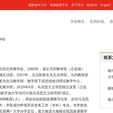
国家老年大学
终身教育平台
学习平台
校内OA
English
学校概况
机构职能
学院
联系
成立的文科教学处。1985年，成立马列教研室（正处级），
地
隶属文法部。2007年，文法部更名为文法学院，马列教研室
大
变更为文法教学部，教学部下设思想政治理论教学中心。
文教学部。2019年4月，马克思主义学院独立设置（正处
邮编
“国家开放大学当代中国马克思主义研究院”成立。
特聘教授1人），承担全校的思政课教学任务，担负马克思
电子
2年，学院成功申报开设党务工作（专科）专业。在学校党
互联网+”大学办学定位，着力推进大规模在线思政课教学