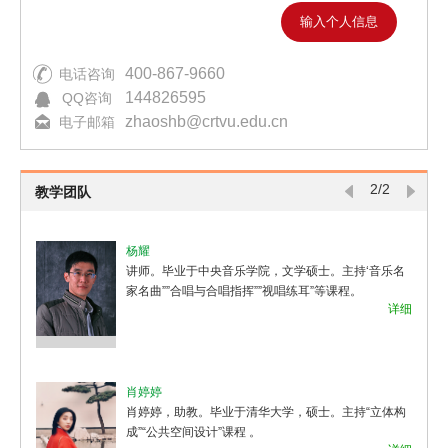
输入个人信息
400-867-9660
电话咨询
144826595
QQ咨询
zhaoshb@crtvu.edu.cn
电子邮箱
2/2
教学团队
杨耀
讲师。毕业于中央音乐学院，文学硕士。主持‘音乐名
构
家名曲””合唱与合唱指挥””视唱练耳”等课程。
详细
细
肖婷婷
设
肖婷婷，助教。毕业于清华大学，硕士。主持“立体构
成”“公共空间设计”课程 。