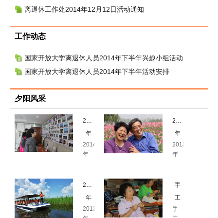
离退休工作处2014年12月12日活动通知
工作动态
国家开放大学离退休人员2014年下半年兴趣小组活动
国家开放大学离退休人员2014年下半年活动安排
夕阳风采
2014
2013
年
年
2014
2013
摄
顺
年
年
影、
义
摄
顺
手
鲜
影、
义
手
鲜
工、
花
2013
手
工、
花
书
港
年
工
书
港
2013
手
画
东
小
画