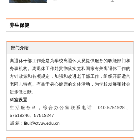
年
工
展
展
北
组
东
小
览
览
之
编
北
组
之
编
行
织
养生保健
行
织
活
活
动
动
部门介绍
离退休干部工作处是为学校离退休人员提供服务的职能部门和
办事机构。离退休工作处贯彻落实党和国家有关离退休工作的
方针政策和各项规定，加强和改进老干部工作，组织开展适合
老同志特点、有益于身心健康的文体活动，为学校发展和社会
进步做贡献。
科室设置
生活服务科，综合办公室联系电话：010-5751928、
57519246、57519247
邮 箱：litui@ctvuv.edu.cn