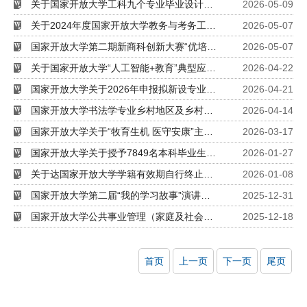
关于国家开放大学工科九个专业毕业设计（论文）答辩主持人培训合格人员名单的公示
2026-05-09
关于2024年度国家开放大学教务与考务工作先进集体及优秀个人拟授予名单的公示
2026-05-07
国家开放大学第二期新商科创新大赛“优培训练营”结业名单公示
2026-05-07
关于国家开放大学“人工智能+教育”典型应用案例征集入选结果的公示
2026-04-22
国家开放大学关于2026年申报拟新设专业的公示
2026-04-21
国家开放大学书法学专业乡村地区及乡村教师学员学历提升资助项目第一阶段资助名单公示
2026-04-14
国家开放大学关于“牧育生机 医守安康”主题征文活动获奖结果的公示
2026-03-17
国家开放大学关于授予7849名本科毕业生学士学位的决定
2026-01-27
关于达国家开放大学学籍有效期自行终止学生名单的公示
2026-01-08
国家开放大学第二届“我的学习故事”演讲大赛优秀奖获奖作品名单公示
2025-12-31
国家开放大学公共事业管理（家庭及社会教育指导方向）专业（专升本）学历继续教育支持计划202...
2025-12-18
首页
上一页
下一页
尾页