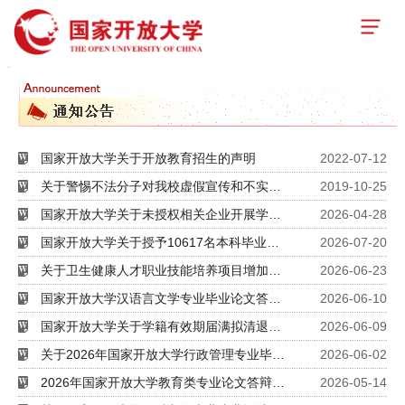
国家开放大学关于开放教育招生的声明
2022-07-12
关于警惕不法分子对我校虚假宣传和不实报道的声明
2019-10-25
国家开放大学关于未授权相关企业开展学位英语考试服务的郑重声明
2026-04-28
国家开放大学关于授予10617名本科毕业生学士学位的决定
2026-07-20
关于卫生健康人才职业技能培养项目增加中医健康调理技术方向的通告
2026-06-23
国家开放大学汉语言文学专业毕业论文答辩主持人名单公示（2026年）
2026-06-10
国家开放大学关于学籍有效期届满拟清退学生名单的公示
2026-06-09
关于2026年国家开放大学行政管理专业毕业论文答辩主持人培训结果的公示
2026-06-02
2026年国家开放大学教育类专业论文答辩主持人培训结果公示
2026-05-14