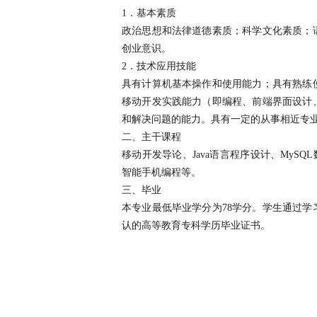
1．基本素质
政治思想和法律道德素质；科学文化素质；
创业意识。
2．技术应用技能
具有计算机基本操作和使用能力；具有熟练
移动开发实践能力（即编程、前端界面设计
和解决问题的能力。具有一定的从事相近专
二、主干课程
移动开发导论、Java语言程序设计、MySQL数
智能手机编程等。
三、毕业
本专业最低毕业学分为78学分。学生通过
认的高等教育专科学历毕业证书。