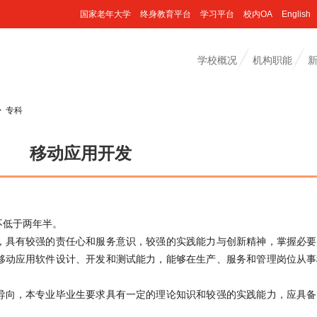
国家老年大学
终身教育平台
学习平台
校内OA
English
学校概况
机构职能
>
专科
移动应用开发
不低于两年半。
，具有较强的责任心和服务意识，较强的实践能力与创新精神，掌握必要
移动应用软件设计、开发和测试能力，能够在生产、服务和管理岗位从事
导向，本专业毕业生要求具有一定的理论知识和较强的实践能力，应具备