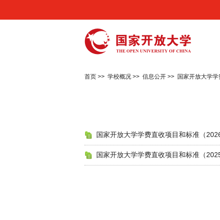
首页
>>
学校概况
>>
信息公开
>>
国家开放大学学
国家开放大学学费直收项目和标准（202
国家开放大学学费直收项目和标准（202