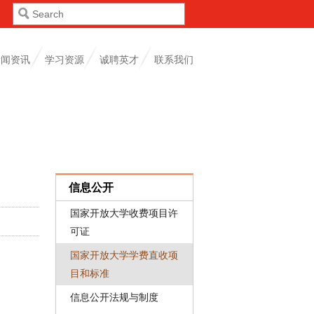
新闻资讯
学习资源
诚聘英才
联系我们
信息公开
国家开放大学收费项目许
可证
国家开放大学学费直收项
目和标准
信息公开法规与制度