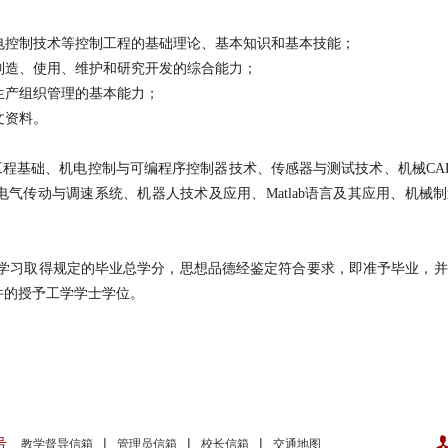
；
机电控制技术等控制工程的基础理论、基本知识和基本技能；
、制造、使用、维护和研究开发的综合能力；
与生产组织管理的基本能力；
文资料。
工程基础、机电控制与可编程序控制器技术、传感器与测试技术、机械CAD
气传动与调速系统、机器人技术及应用、Matlab语言及其应用、机械
过学习取得规定的毕业总学分，思想品德经鉴定符合要求，即准予毕业，
件的授予工学学士学位。
号
|
|
|
教学督导信箱
管理员信箱
校长信箱
交通地图