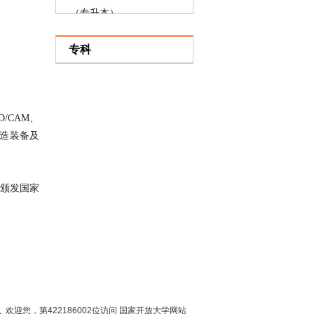
（专升本）
软件工程（专升本）
专科
机器人工程
水利水电工程
工程管理
/CAM、
软件工程（高起本）
制造装备及
并颁发国家
欢迎您，第422186002位访问 国家开放大学网站