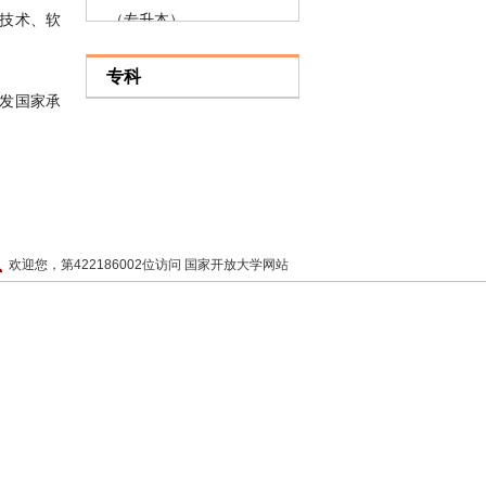
（专升本）
技术、软
软件工程（专升本）
专科
机器人工程
颁发国家承
水利水电工程
工程管理
软件工程（高起本）
欢迎您，第422186002位访问 国家开放大学网站